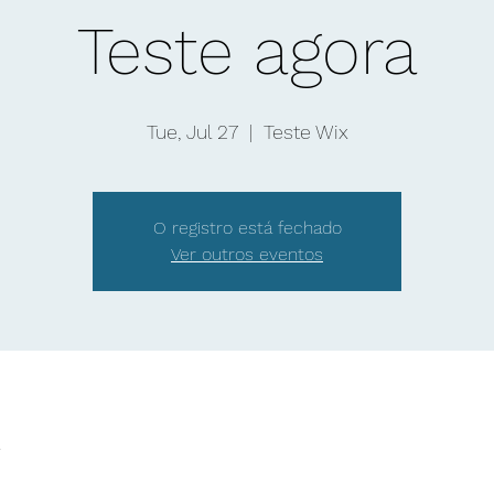
Teste agora
Tue, Jul 27
  |  
Teste Wix
O registro está fechado
Ver outros eventos
l