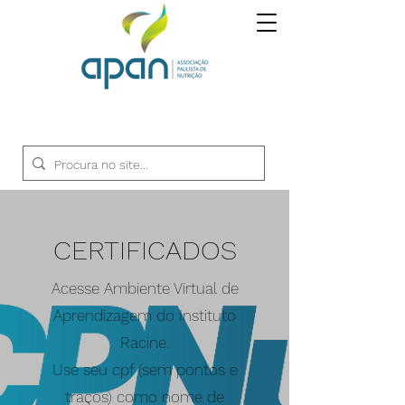
CERTIFICADOS
Acesse Ambiente Virtual de
Aprendizagem do Instituto
Racine.
Use seu cpf (sem pontos e
traços) como nome de