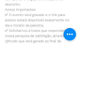
desconto.
Avisos importantes:
✅ O evento será gravado e o link para 
acesso estará disponível exatamente no 
dia e horário da palestra.
✅ Solicitamos à todos que respondam 
nossa pesquisa de satisfação, através do 
QRcode que será gerado ao final da 
palestra.
Saiba Mais >
Compartilhe esse evento
Join us!
Sign up to receive our