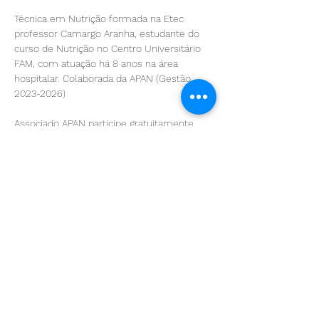
Técnica em Nutrição formada na Etec 
professor Camargo Aranha, estudante do 
curso de Nutrição no Centro Universitário 
FAM, com atuação há 8 anos na área 
hospitalar. Colaborada da APAN (Gestão 
2023-2026)
Associado APAN participe gratuitamente. 
Basta utilizar seu CPF (com traço e ponto) 
como cupom de desconto.
Compartilhe esse evento
Join us!
Sign up to receive our