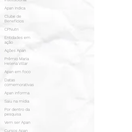
Apan Indica
Clube de
Benefícios
CPNutri
Entidades em
ação
Ações Apan
Prêmio Maria
Helena Villar
Apan em foco
Datas
comemorativas
Apan informa
Saiu na mídia
Por dentro da
pesquisa
Vem ser Apan
Cursos Apan