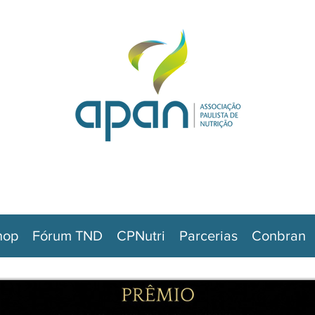
hop
Fórum TND
CPNutri
Parcerias
Conbran