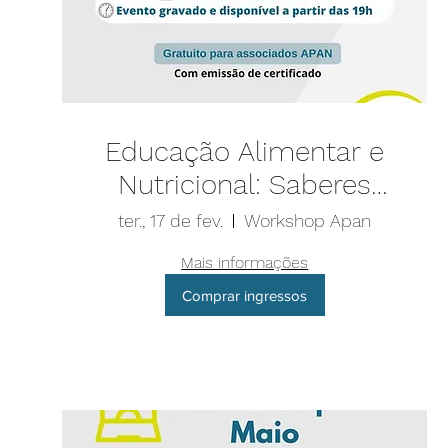
Educação Alimentar e
Nutricional: Saberes
Teóricos e Aplicações
ter., 17 de fev.
Workshop Apan
na Promoção da Saúde
Mais informações
Comprar ingressos