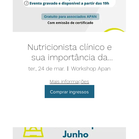
Nutricionista clínico e
sua importância da
conduta nutricional até
ter., 24 de mar.
Workshop Apan
a copeira hospitalar
Mais informações
Comprar ingressos