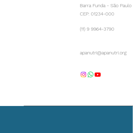
Barra Funda - São Paulo
CEP: 01234-000
(11) 9 9964-3790
apanutri@apanutri.org
Rede ASBRAN e Filiadas