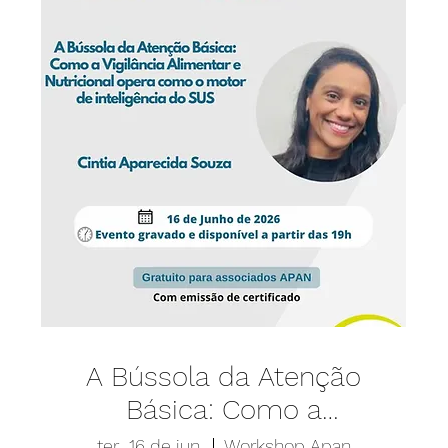
A Bússola da Atenção
Básica: Como a
Vigilância Alimentar e
ter., 16 de jun.
Workshop Apan