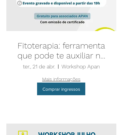
Fitoterapia: ferramenta
que pode te auxiliar na
prática clínica
ter., 21 de abr.
Workshop Apan
Mais informações
Comprar ingressos