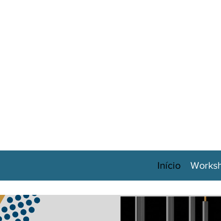
Início
Works