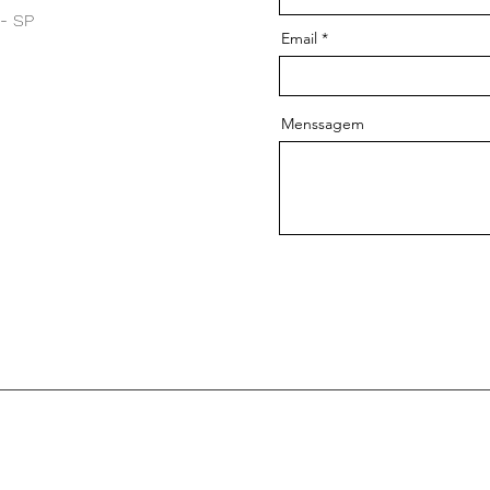
 - SP
Email
Menssagem
Descontos para Associados