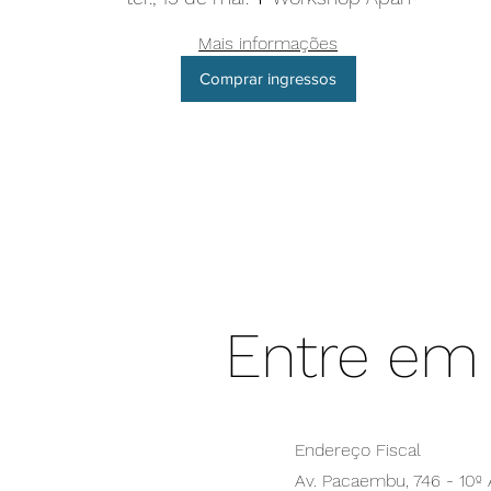
não te contaram na
Mais informações
faculdade
Comprar ingressos
Entre em
Endereço Fiscal
Av. Pacaembu, 746 - 10º