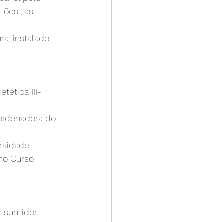
tões", às 
a, instalado 
ética III- 
ordenadora do 
rsidade 
no Curso 
onsumidor -