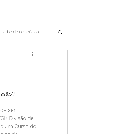
Clube de Benefícios
Datas comemorativas
Workshop Apan
issão?
de ser 
SI/ Divisão de 
de um Curso de 