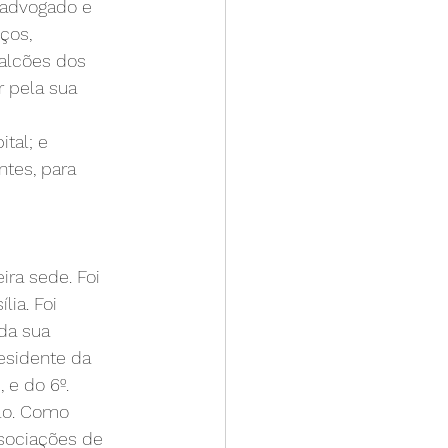
 advogado e 
ços, 
alcões dos 
 pela sua 
tal; e 
tes, para 
ra sede. Foi 
ia. Foi 
da sua 
esidente da 
e do 6º. 
lo. Como 
sociações de 