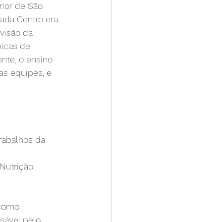
ior de São 
ada Centro era 
isão da 
nicas de 
nte, o ensino 
as equipes, e 
rabalhos da 
Nutrição.
 como 
sável pelo 