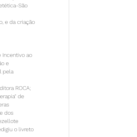
ietética-São 
 e da criação 
 Incentivo ao 
ão e 
 pela 
Editora ROCA; 
erapia" de 
eras 
e dos 
ezellote 
digiu o livreto 