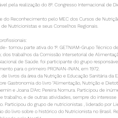
ável pela realização do 8º. Congresso Internacional de D
te do Reconhecimento pelo MEC dos Cursos de Nutrição,
de Nutricionistas e seus Conselhos Regionais.
profissionais:
úde- tomou parte ativa do 1º. GETNIAM-Grupo Técnico de
; dos trabalhos da Comissão Intersetorial de Alimentaç
cional de Saúde. foi participante do grupo responsável
mento para o primeiro PRONAN-INAN, em 1972.
a de livros da área da Nutrição e Educação Sanitária da 
obre Gastronomia do livro "Alimentação, Nutrição e Dietot
hemin e Joana D'Arc Pereira Nomura. Participou de inúm
 trabalho, e de outras atividades, sempre do interesse 
o. Participou do grupo de nutricionistas , liderado por Li
o do livro sobre o histórico do Nutricionista no Brasil. Re