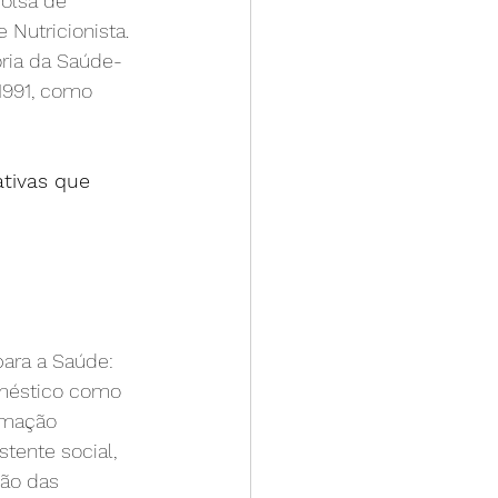
olsa de 
 Nutricionista. 
oria da Saúde-
1991, como 
tivas que 
ara a Saúde: 
méstico como 
rmação 
stente social, 
ão das 