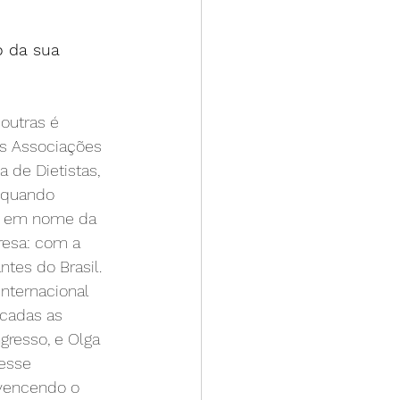
 da sua 
outras é 
s Associações 
 de Dietistas, 
 quando 
o, em nome da 
resa: com a 
ntes do Brasil. 
nternacional 
cadas as 
gresso, e Olga 
esse 
 vencendo o 