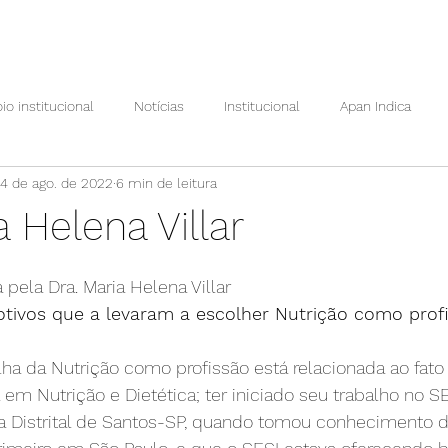
io institucional
Notícias
Institucional
Apan Indica
4 de ago. de 2022
6 min de leitura
Ações Apan
Prêmio Maria Helena Villar
Apan em foco
a Helena Villar
e 5 estrelas.
Por dentro da pesquisa
Vem ser Apan
Cursos Apan
 pela Dra. Maria Helena Villar
tivos que a levaram a escolher Nutrição como prof
o Conhecimento
ha da Nutrição como profissão está relacionada ao fato 
m Nutrição e Dietética; ter iniciado seu trabalho no SE
 Distrital de Santos-SP, quando tomou conhecimento 