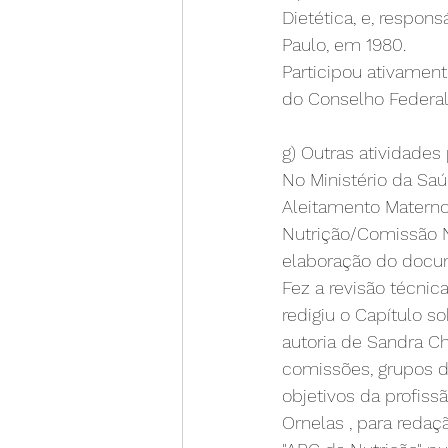
Dietética, e, respons
Paulo, em 1980.
Participou ativamen
do Conselho Federal 
g) Outras atividades 
No Ministério da Sa
Aleitamento Materno
Nutrição/Comissão Na
elaboração do docu
Fez a revisão técnic
redigiu o Capítulo s
autoria de Sandra C
comissões, grupos de
objetivos da profissã
Ornelas , para redaçã