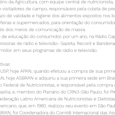
o da Agricultura, com equipe central de nutricionista,
 visitadores de campo, responsáveis pela coleta de pre
zo de validade e higiene dos alimentos expostos nos b
feiras e supermercados, para orientação do consumidor
avés dos meios de comunicação de massa.
o de educação do consumidor, por um ano, na Rádio Capi
soras de rádio e televisão- Gazeta, Record e Bandeiran
midor, em seus programas de rádio e televisão.
tivas:
NUSP, hoje APAN, quando efetuou a compra de sua primei
, hoje ASBRAN e adquiriu a sua primeira sede em Brasíl
Federal de Nutricionistas, e responsável pela compra 
sília, e, membro do Plenário do CRN3-São Paulo; foi Pr
ração Latino Americana de Nutricionistas e Dietistas, 
ericano, que, em 1980, realizou seu evento em São Pau
BRAN, foi Coordenadora do Comitê Internacional das As