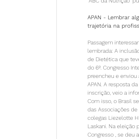
"ABC da Nutrição" pu
APAN - Lembrar al
trajetória na profis
Passagem interessant
lembrada: A inclus
de Dietética que tev
do 6º. Congresso In
preencheu e enviou à
APAN. A resposta da 
inscrição, veio a inf
Com isso, o Brasil 
das Associações de 
colegas Liezelotte H
Laskani. Na eleição 
Congresso , se deu 