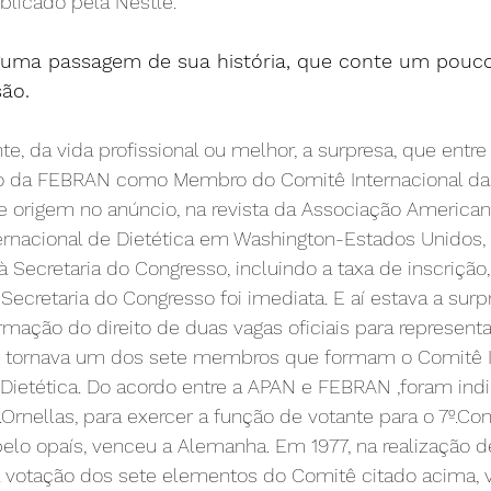
blicado pela Nestlé.
guma passagem de sua história, que conte um pouco
são.
e, da vida profissional ou melhor, a surpresa, que entre 
ão da FEBRAN como Membro do Comitê Internacional da
e origem no anúncio, na revista da Associação Americana
ternacional de Dietética em Washington-Estados Unidos,
 Secretaria do Congresso, incluindo a taxa de inscriçã
Secretaria do Congresso foi imediata. E aí estava a surp
ormação do direito de duas vagas oficiais para representa
se tornava um dos sete membros que formam o Comitê I
Dietética. Do acordo entre a APAN e FEBRAN ,foram indi
.Ornellas, para exercer a função de votante para o 7º.Con
pelo opaís, venceu a Alemanha. Em 1977, na realização d
a votação dos sete elementos do Comitê citado acima,