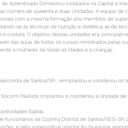
de Aprendizado Doméstico instalados na Capital e Inter
 ao número de quarenta e duas Unidades. A equipe de c
sionais com a mesma formação dos membros de superv
tando-se as técnicas de nutrição e dietética, as de téc
e e costura. O objetivo dessas unidades era, principalme
través das aulas de todos os cursos ministrados pelas su
mente a mulheres de todas as idades e a crianças.
sericórdia de Santos/SP-: reimplantou e coordenou os t
.
 Socorro Paulista: implantou e coordenou a Unidade de 
oletividades Sadias
e funcionários da Cozinha Distrital de Santos/SESI-SP,
isões, e pela supervisão e orientação da equipe respon