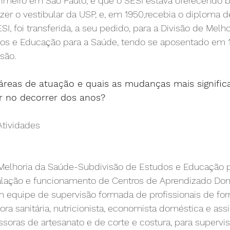
rimeiro em São Paulo, e que o SESI estava oferecendo b
zer o vestibular da USP, e, em 1950,recebia o diploma de
SI, foi transferida, a seu pedido, para a Divisão de Melh
os e Educação para a Saúde, tendo se aposentado em 
são.
áreas de atuação e quais as mudanças mais significa
r no decorrer dos anos?
Atividades
Melhoria da Saúde-Subdivisão de Estudos e Educação p
talação e funcionamento de Centros de Aprendizado Do
 equipe de supervisão formada de profissionais de fo
ora sanitária, nutricionista, economista doméstica e assi
oras de artesanato e de corte e costura, para supervis