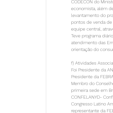
CODECON do Ministéri
economista, além de
levantamento do pra
pontos de venda de 
equipe central, atr
Teve programa diári
atendimento das Emis
orientação do consu
f) Atividades Associa
Foi Presidente da A
Presidente da FEBRAN
Membro do Conselho 
primeira sede em Bra
CONFELANYD- Confede
Congresso Latino Am
representante da FE