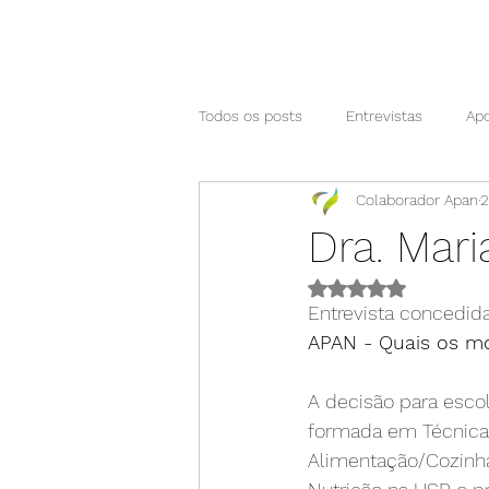
Todos os posts
Entrevistas
Apo
Colaborador Apan
2
CPNutri
Entidades em ação
Dra. Mari
Avaliado com NaN d
Apan informa
Saiu na mídia
Entrevista concedida
APAN - Quais os mo
Parceiros
Safra
Nutrind
A decisão para escol
formada em Técnica e
Alimentação/Cozinha