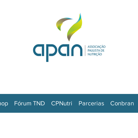
hop
Fórum TND
CPNutri
Parcerias
Conbran