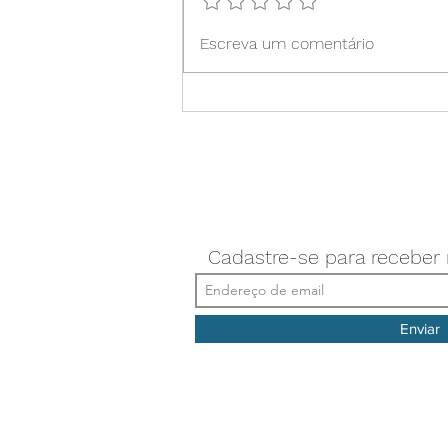
compromisso de fortalecer as
entidades de classe, promover a
Escreva um comentário
união entre os profissionais da
área de Nutrição e desenvolv
Cadastre-se para receber
Enviar