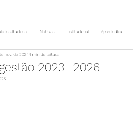
io institucional
Notícias
Institucional
Apan Indica
de nov. de 2024
1 min de leitura
Ações Apan
Prêmio Maria Helena Villar
Apan em foco
a gestão 2023- 2026
2025
Por dentro da pesquisa
Vem ser Apan
Cursos Apan
e 5 estrelas.
o Conhecimento