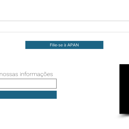
Workshop de Fevereiro 🥼🍏
Filie-se à APAN
 nossas informações
Associação Paulista de Nutrição - APAN
CNPJ: 46.271.003/0001-60