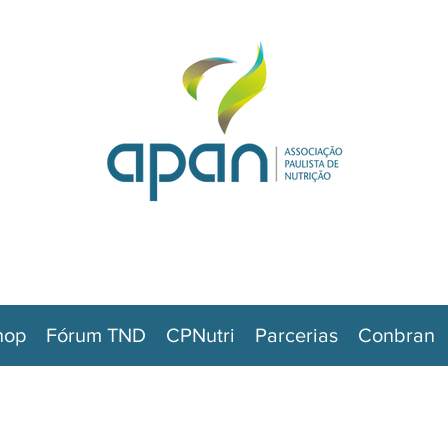
hop
Fórum TND
CPNutri
Parcerias
Conbran