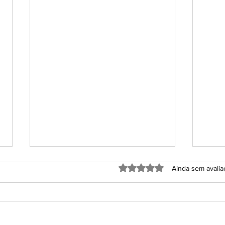
Avaliado com 0 de 5 estrel
Ainda sem avali
Safr