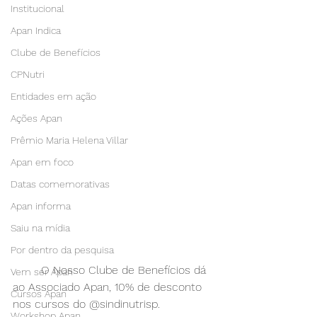
Institucional
Apan Indica
Clube de Benefícios
CPNutri
Entidades em ação
Ações Apan
Prêmio Maria Helena Villar
Apan em foco
Datas comemorativas
Apan informa
Saiu na mídia
Por dentro da pesquisa
	O Nosso Clube de Benefícios dá 
Vem ser Apan
ao Associado Apan, 10% de desconto 
Cursos Apan
nos cursos do @sindinutrisp.
Workshop Apan