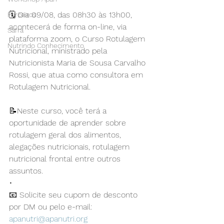
🗓️ Dia 09/08, das 08h30 às 13h00, 
Parceiros
acontecerá de forma on-line, via 
Safra
plataforma zoom, o Curso Rotulagem 
Nutrindo Conhecimento
Nutricional, ministrado pela 
Nutricionista Maria de Sousa Carvalho 
Rossi, que atua como consultora em 
Rotulagem Nutricional.
📝Neste curso, você terá a 
oportunidade de aprender sobre 
rotulagem geral dos alimentos, 
alegações nutricionais, rotulagem 
nutricional frontal entre outros 
assuntos. 
•	
📧 Solicite seu cupom de desconto 
por DM ou pelo e-mail: 
apanutri@apanutri.org