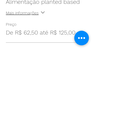
Alimentação planted based
Mais informações
Preço
De R$ 62,50 até R$ 125,00
Nutricionista
R$ 125,00
Tecnico de nutrição
R$ 87,50
Estudante
R$ 62,50