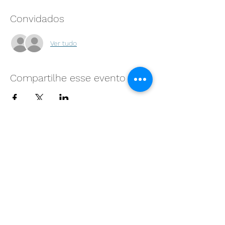
Convidados
Ver tudo
Compartilhe esse evento
Filie-se à APAN
Cadastre-se para receber nossas
informações
Enviar