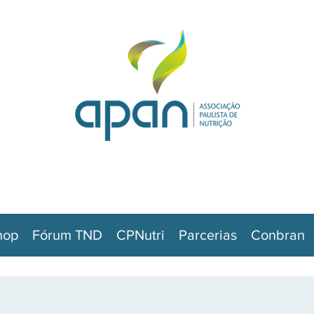
hop
Fórum TND
CPNutri
Parcerias
Conbran