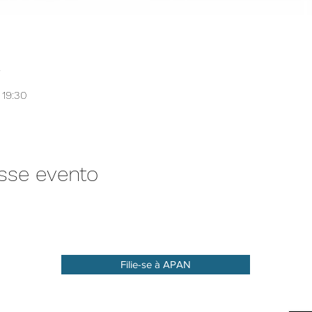
l
 19:30
sse evento
Filie-se à APAN