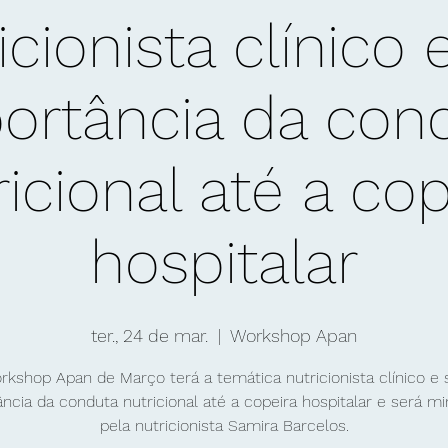
icionista clínico 
ortância da con
ricional até a cop
hospitalar
ter., 24 de mar.
  |  
Workshop Apan
rkshop Apan de Março terá a temática nutricionista clínico e 
ncia da conduta nutricional até a copeira hospitalar e será mi