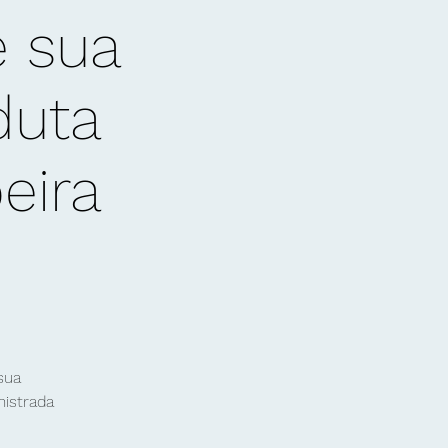
e sua
duta
eira
sua
nistrada