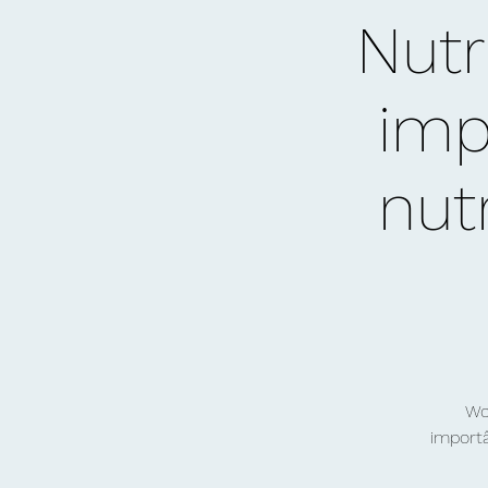
Nutr
imp
nut
Wo
importâ