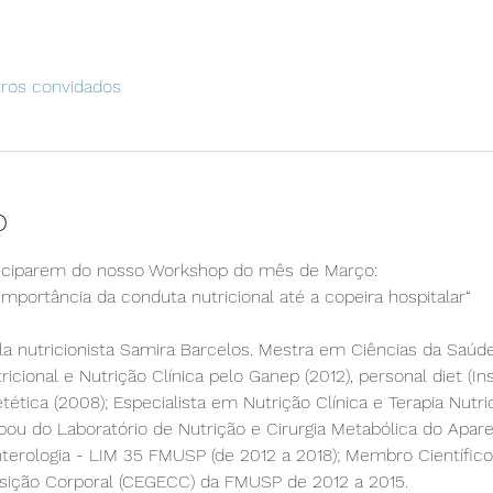
tros convidados
o
iciparem do nosso Workshop do mês de Março: 
 importância da conduta nutricional até a copeira hospitalar“
a nutricionista Samira Barcelos. Mestra em Ciências da Saúde
icional e Nutrição Clínica pelo Ganep (2012), personal diet (Ins
tica (2008); Especialista em Nutrição Clínica e Terapia Nutrici
cipou do Laboratório de Nutrição e Cirurgia Metabólica do Apare
erologia - LIM 35 FMUSP (de 2012 a 2018); Membro Científico
ição Corporal (CEGECC) da FMUSP de 2012 a 2015.