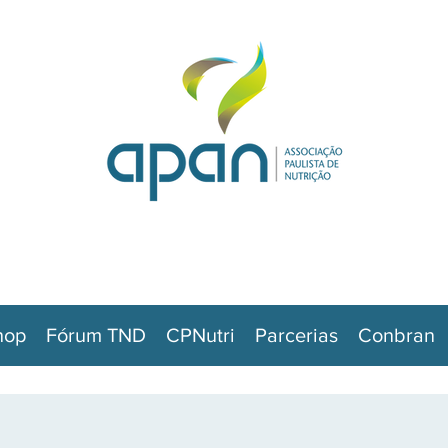
hop
Fórum TND
CPNutri
Parcerias
Conbran