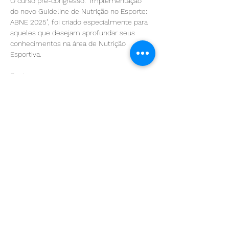
O curso pré-congresso: "Implementação 
do novo Guideline de Nutrição no Esporte: 
ABNE 2025", foi criado especialmente para 
aqueles que desejam aprofundar seus 
conhecimentos na área de Nutrição 
Esportiva.
Destaques:
Restrição de carboidratos - do 
emagrecimento ao desempenho físico 
- Raphael Campanholi 
 ⁠⁠Suplementos alimentares: o que 
fazer com tanta adulteração ? - Tânia  
Rodrigues
Mostrar mais
Compartilhe esse evento