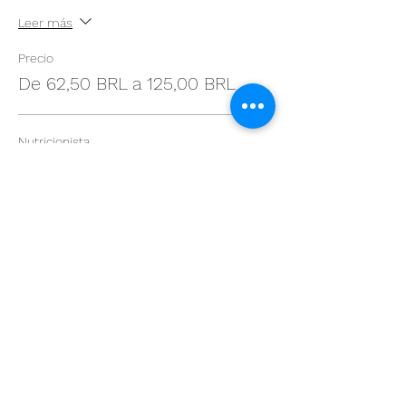
Leer más
Precio
De 62,50 BRL a 125,00 BRL
Nutricionista
125,00 BRL
Tecnico de nutrição
87,50 BRL
Estudante
62,50 BRL