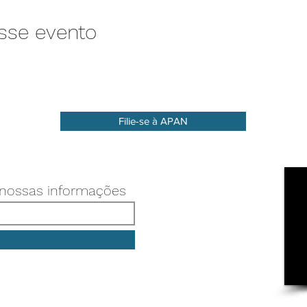
sse evento
Filie-se à APAN
 nossas informações
Associação Paulista de Nutrição - APAN