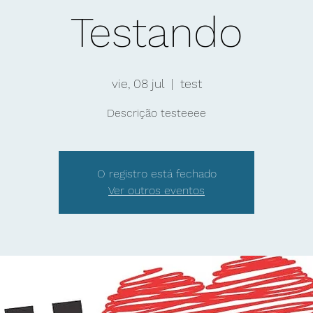
Testando
vie, 08 jul
  |  
test
Descrição testeeee
O registro está fechado
Ver outros eventos