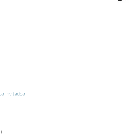
l
os invitados
o