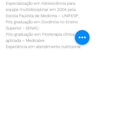
Especialização em Adolescência para 
equipe multidisciplinar em 2004 pela 
Escola Paulista de Medicina – UNIFESP.
Pós graduação em Docência no Ensino 
Superior - SENAC.
Pós-graduação em Fitoterapia clínica 
aplicada – Medicalex
Experiência em atendimento nutricional 
em consultório desde 2001.
Saiba Mais >
Compartilhe esse evento
Filie-se à APAN