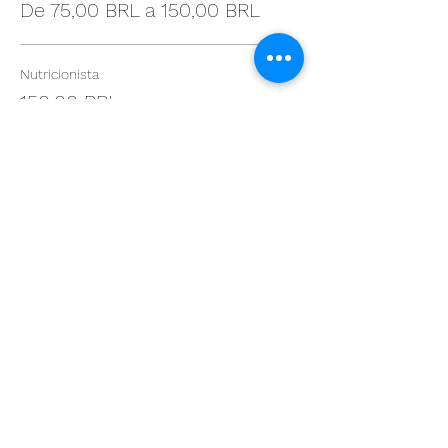
De 75,00 BRL a 150,00 BRL
Nutricionista
150,00 BRL
Tecnico de nutrição
105,00 BRL
Estudante
75,00 BRL
Compartilhe esse evento