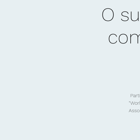
O su
com
Part
“Wor
Asso