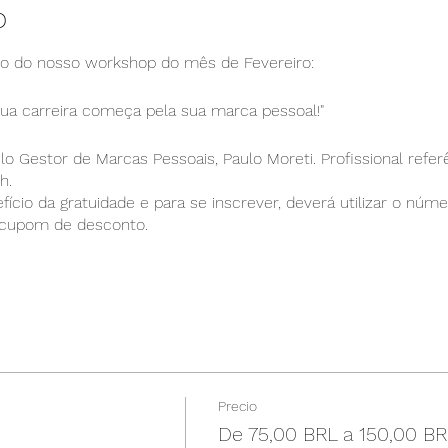
o
o do nosso workshop do mês de Fevereiro:
ua carreira começa pela sua marca pessoal!"
lo Gestor de Marcas Pessoais, Paulo Moreti. Profissional refer
h.
cio da gratuidade e para se inscrever, deverá utilizar o núme
 cupom de desconto.
o link para acesso estará disponível exatamente no dia e horár
 respondam nossa pesquisa de satisfação, através do QRcode 
ssunto da palestra poderão ser enviadas pelo e-mail apanutri
rá disponível por tempo determinado.
Precio
sociem-se! Contamos com vocês.
De 75,00 BRL a 150,00 BR