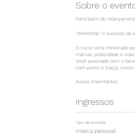
Sobre o event
Participem do relançament
“Workshop: O sucesso da s
O curso será ministrado pe
marcas, publicidade e coac
Você associado tem o benefí
com ponto e traço), como
Avisos importantes:
✅ O evento será gravado e 
✅ Solicitamos à todos que
Ingressos
da palestra.
✅ Perguntas referente ao a
✅ O acesso à palestra fica
Tipo de entrada
Participem, divulguem as
marca pessoal