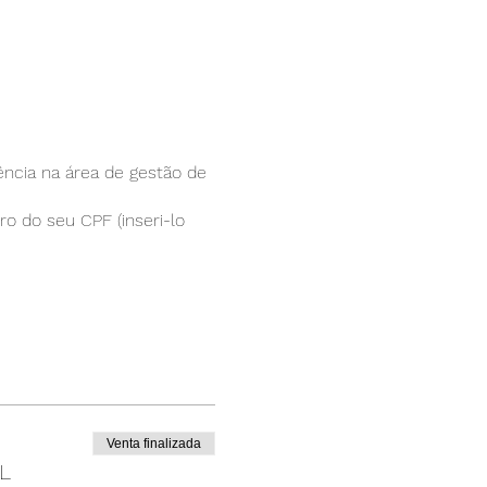
ência na área de gestão de
ro do seu CPF (inseri-lo
io da palestra.
que será gerado ao final
@apanutri.org
Venta finalizada
L