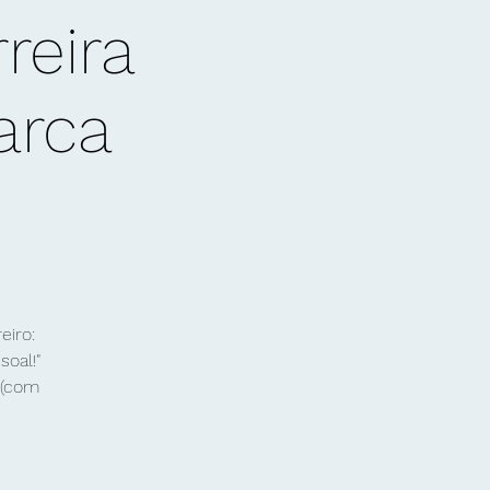
reira
arca
eiro:
oal!"
 (com