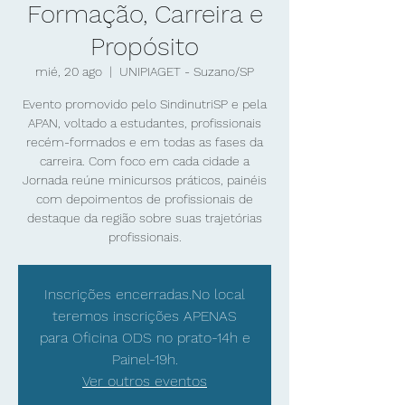
Formação, Carreira e
Propósito
mié, 20 ago
  |  
UNIPIAGET - Suzano/SP
Evento promovido pelo SindinutriSP e pela
APAN, voltado a estudantes, profissionais
recém-formados e em todas as fases da
carreira. Com foco em cada cidade a
Jornada reúne minicursos práticos, painéis
com depoimentos de profissionais de
destaque da região sobre suas trajetórias
profissionais.
Inscrições encerradas.No local
teremos inscrições APENAS
para Oficina ODS no prato-14h e
Painel-19h.
Ver outros eventos