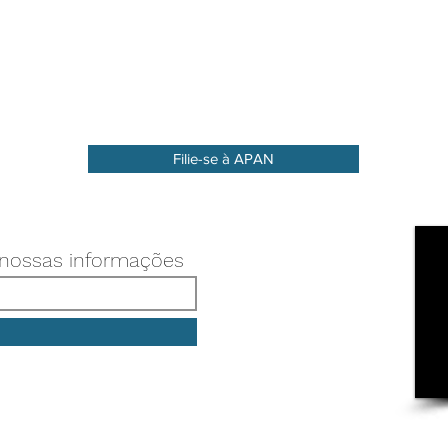
Filie-se à APAN
 nossas informações
Associação Paulista de Nutrição - APAN
CNPJ: 46.271.003/0001-60