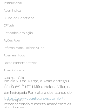
Institucional
Apan Indica
Clube de Benefícios
CPNutri
Entidades em ação
Ações Apan
Prêmio Maria Helena Villar
Apan em foco
Datas comemorativas
Apan informa
Saiu na mídia
No dia 29 de Março, a Apan entregou 
Por dentro da pesquisa
o seu 6º.  Troféu Maria Helena Villar, na 
cerimônia da Formatura dos alunos do 
Vem ser Apan
https://www.colegiopraxis.com.br/
 , 
Cursos Apan
reconhecendo o mérito acadêmico da 
Workshop Apan