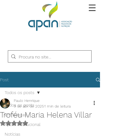
Post
Todos os posts
Paulo Henrique
Todos os posts
9 de abr. de 2025
1 min de leitura
Troféu Maria Helena Villar
Entrevistas
Avaliado com NaN de 5 estrelas.
Apoio institucional
Notícias