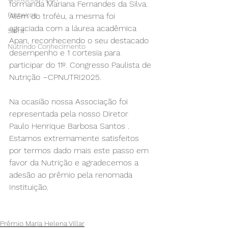
formanda Mariana Fernandes da Silva. 
Parceiros
Além do troféu, a mesma foi 
agraciada com a láurea acadêmica 
Safra
Apan, reconhecendo o seu destacado 
Nutrindo Conhecimento
desempenho e 1 cortesia para 
participar do 11º. Congresso Paulista de 
Nutrição –CPNUTRI2025.
Na ocasião nossa Associação foi 
representada pela nosso Diretor  
Paulo Henrique Barbosa Santos .
Estamos extremamente satisfeitos 
por termos dado mais este passo em 
favor da Nutrição e agradecemos a 
adesão ao prêmio pela renomada 
Instituição.
Prêmio Maria Helena Villar