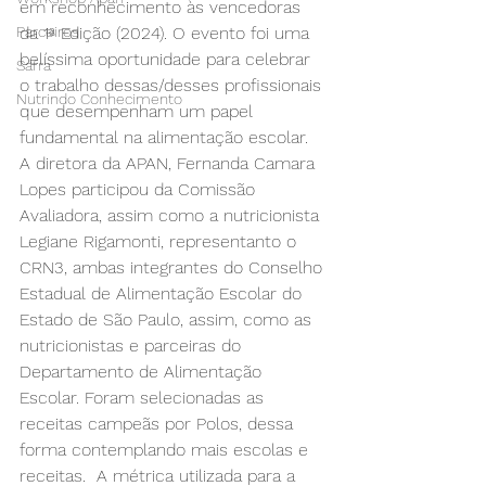
em reconhecimento às vencedoras 
Parceiros
da 1ª Edição (2024). O evento foi uma 
belíssima oportunidade para celebrar 
Safra
o trabalho dessas/desses profissionais 
Nutrindo Conhecimento
que desempenham um papel 
fundamental na alimentação escolar. 
A diretora da APAN, Fernanda Camara 
Lopes participou da Comissão 
Avaliadora, assim como a nutricionista 
Legiane Rigamonti, representanto o 
CRN3, ambas integrantes do Conselho 
Estadual de Alimentação Escolar do 
Estado de São Paulo, assim, como as 
nutricionistas e parceiras do 
Departamento de Alimentação 
Escolar. Foram selecionadas as 
receitas campeãs por Polos, dessa 
forma contemplando mais escolas e 
receitas.  A métrica utilizada para a 