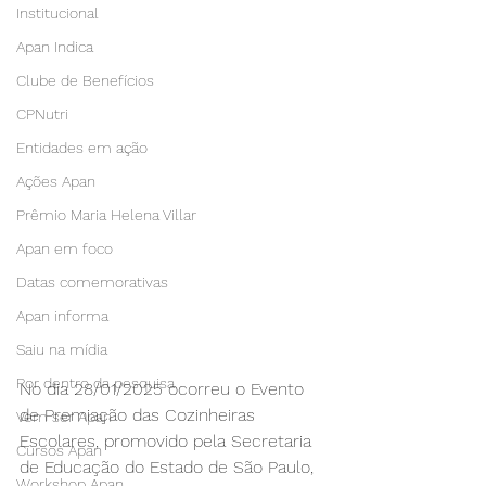
Institucional
Apan Indica
Clube de Benefícios
CPNutri
Entidades em ação
Ações Apan
Prêmio Maria Helena Villar
Apan em foco
Datas comemorativas
Apan informa
Saiu na mídia
Por dentro da pesquisa
No dia 28/01/2025 ocorreu o Evento 
de Premiação das Cozinheiras 
Vem ser Apan
Escolares, promovido pela Secretaria 
Cursos Apan
de Educação do Estado de São Paulo, 
Workshop Apan