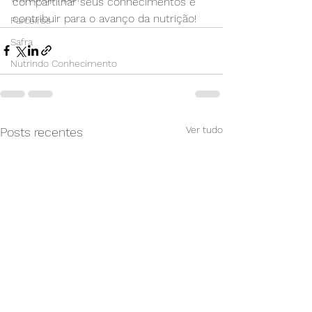
compartilhar seus conhecimentos e 
contribuir para o avanço da nutrição!
Parceiros
Safra
Nutrindo Conhecimento
Ver tudo
Posts recentes