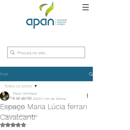
Post
Todos os posts
Paulo Henrique
Todos os posts
8 de abr. de 2025
1 min de leitura
Espaço Maria Lúcia ferrari
Entrevistas
Cavalcanti
Apoio institucional
Notícias
Avaliado com NaN de 5 estrelas.