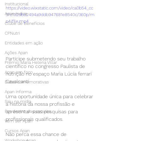
Institucional
https://video.wixstatic.com/video/ca0b54_cc
Apan Indica
5fc192db82494a9ddb947681e8540c/360p/m
p4/file.mp4
Clube de Benefícios
CPNutri
Entidades em ação
Ações Apan
Participe submetendo seu trabalho 
Prêmio Maria Helena Villar
científico no congresso Paulista de 
Apan em foco
nutrição no espaço Maria Lúcia ferrari 
Cavalcanti 
Datas comemorativas
Apan informa
Uma oportunidade única para celebrar 
Saiu na mídia
a história da nossa profissão e 
apresentar suas pesquisas para 
Por dentro da pesquisa
profissionais qualificados.
Vem ser Apan
Cursos Apan
Não perca essa chance de 
Workshop Apan