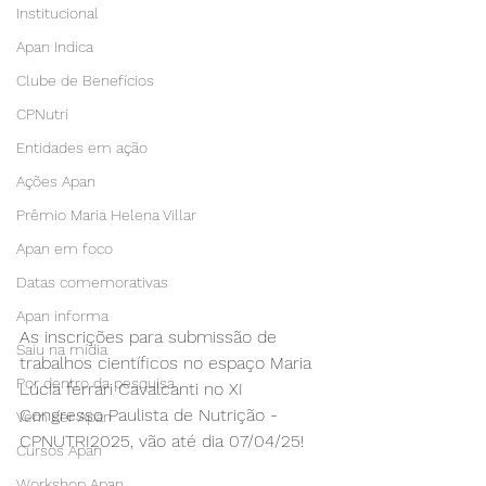
Institucional
Apan Indica
Clube de Benefícios
CPNutri
Entidades em ação
Ações Apan
Prêmio Maria Helena Villar
Apan em foco
Datas comemorativas
Apan informa
As inscrições para submissão de 
Saiu na mídia
trabalhos científicos no espaço Maria 
Por dentro da pesquisa
Lúcia ferrari Cavalcanti no XI 
Congresso Paulista de Nutrição - 
Vem ser Apan
CPNUTRI2025, vão até dia 07/04/25! 
Cursos Apan
Workshop Apan