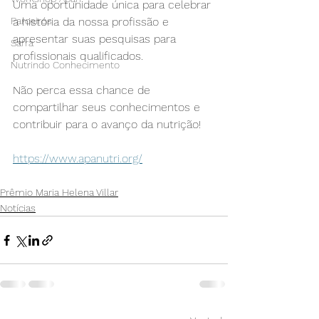
Uma oportunidade única para celebrar 
Parceiros
a história da nossa profissão e 
apresentar suas pesquisas para 
Safra
profissionais qualificados.
Nutrindo Conhecimento
Não perca essa chance de 
compartilhar seus conhecimentos e 
contribuir para o avanço da nutrição!
https://www.apanutri.org/
Prêmio Maria Helena Villar
Notícias