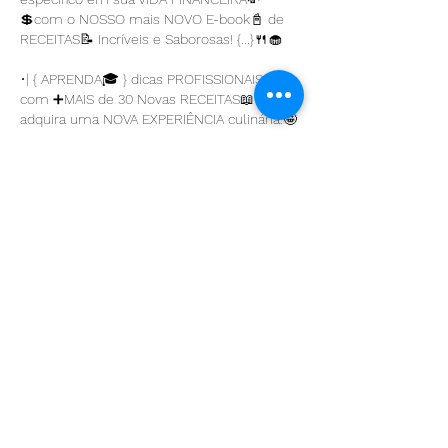
💲com o NOSSO mais NOVO E-book📓 de 
RECEITAS📝 Incríveis e Saborosas! {...}🍴🧁
•| { APRENDA🎓 } dicas PROFISSIONAIS,🤝🏼 
com ➕MAIS de 30 Novas RECEITAS📖 e 
adquira uma NOVA EXPERIÊNCIA culinária.🤩
•| RECEITAS📝 cuidadosamente 
TESTADAS✅ para garantir o SABOR e a 
qualidade NUTRICIONAL...✍🏼
{...} Por APENAS! {...} 💲29,99
•| Adquira🎓 esse NOVA Experiência;
•| Confira✍🏼 NOSSO Novo E-book📓⤵️⤵️;
https://go.hotmart.com/H83281692V
https://go.hotmart.com/H83281692V?dp=1
•| Aproveite sem culpa😊 e SABOREIE sem 
medo!😉