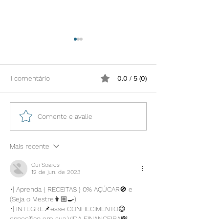
1 comentário
0.0 / 5 (0)
CONVOCAÇÃO -
Posicionamento
Comente e avalie
Assembleia Geral de
3 e APAN: Diretri
Prestação de Contas
Organização Mun
Mais recente
Saúde(OMS) sob
adoçantes
Gui Soares
12 de jun. de 2023
•| Aprenda { RECEITAS } 0% AÇÚCAR🚫 e 
(Seja o Mestre👨🏼‍🍳).
•| INTEGRE📌esse CONHECIMENTO😉 
específico em sua VIDA FINANCEIRA💸