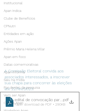
Institucional
Apan Indica
Clube de Benefícios
CPNutri
Entidades em ação
Ações Apan
Prêmio Maria Helena Villar
Apan em foco
Datas comemorativas
A Comissão Eleitoral convida aos 
Apan informa
associados interessados, a inscrever 
Saiu na mídia
sua chapa para concorrer às eleições 
Por dentro da pesquisa
até 22/fev/2023.
Vem ser Apan
edital de convocação para eleições
.pdf
Cursos Apan
Fazer download de PDF • 290KB
Workshop Apan