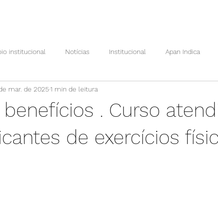
io institucional
Notícias
Institucional
Apan Indica
de mar. de 2025
1 min de leitura
Ações Apan
Prêmio Maria Helena Villar
Apan em foco
 benefícios . Curso aten
Por dentro da pesquisa
Vem ser Apan
Cursos Apan
icantes de exercícios físi
e 5 estrelas.
o Conhecimento