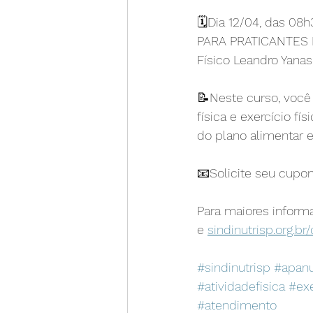
🗓️Dia 12/04, das 0
PARA PRATICANTES DE
Físico Leandro Yanas
📝Neste curso, você 
física e exercício fí
do plano alimentar e
📧Solicite seu cupo
Para maiores inform
e 
sindinutrisp.org.br
#sindinutrisp
#apanu
#atividadefisica
#exe
#atendimento