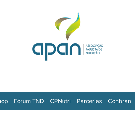
hop
Fórum TND
CPNutri
Parcerias
Conbran