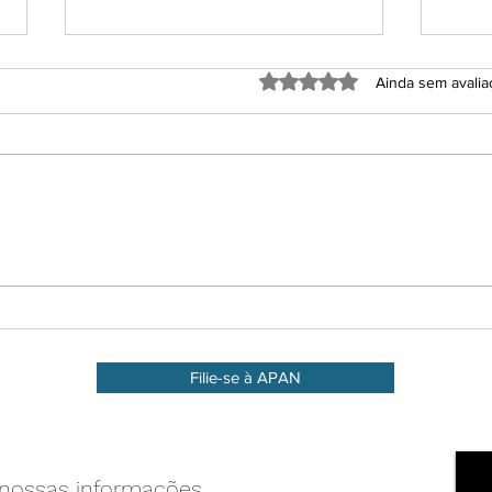
Avaliado com 0 de 5 estrel
Ainda sem avali
Safr
Workshop de Fevereiro 🥼🍏
Filie-se à APAN
 nossas informações