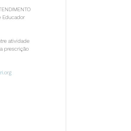
o ATENDIMENTO 
e Educador 
re atividade 
ra prescrição 
i.org