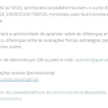
8h30 às 12h30, acontecerá via plataforma zoom, o curs
 EXERCÍCIOS FÍSICOS, ministrado pelo Nutricionista 
e.
terá a oportunidade de aprender sobre as diferenças ent
sico, diferenças entre as avaliações físicas, estratégias pa
ntre outros.
m de desconto por DM ou pelo e-mail: 
apanutri@apanutr
ações acesse @sindunutrisp
/cursos-sindinutri-sp
tri
#clubedebenefícios
#nutricionista
#tnd
#estudante
rcíciofisico